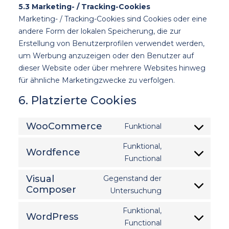
5.3 Marketing- / Tracking-Cookies
Marketing- / Tracking-Cookies sind Cookies oder eine
andere Form der lokalen Speicherung, die zur
Erstellung von Benutzerprofilen verwendet werden,
um Werbung anzuzeigen oder den Benutzer auf
dieser Website oder über mehrere Websites hinweg
für ähnliche Marketingzwecke zu verfolgen.
6. Platzierte Cookies
WooCommerce
Funktional
Consent
to
Funktional,
Wordfence
Consent
service
Functional
to
woocommerc
Visual
Gegenstand der
service
Composer
Consent
Untersuchung
wordfence
to
Funktional,
WordPress
service
Consent
Functional