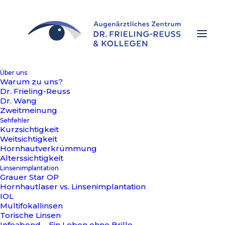
Über uns
Warum zu uns?
Dr. Frieling-Reuss
Dr. Wang
Cookie-Richtlinie
Zweitmeinung
Sehfehler
(EU)
Kurzsichtigkeit
Weitsichtigkeit
Hornhautverkrümmung
Alterssichtigkeit
Diese Cookie-Richtlinie wurde zuletzt am 26. August
Linsenimplantation
Grauer Star OP
2025 aktualisiert und gilt für Bürger und Einwohner
Hornhautlaser vs. Linsenimplantation
mit ständigem Wohnsitz im Europäischen
IOL
Wirtschaftsraum und der Schweiz.
Multifokallinsen
Torische Linsen
1. Einführung
Infoabend – Ein Leben ohne Brille