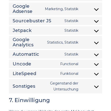
visual-
to
Google
composer
Marketing, Statistik
service
Adsense
Consent
wordpress
to
Sourcebuster JS
Statistik
Consent
service
to
Jetpack
google-
Statistik
Consent
service
adsense
to
Google
sourcebuster-
Statistics, Statistik
Analytics
Consent
service
js
to
jetpack
Automattic
Statistik
Consent
service
to
Uncode
google-
Functional
Consent
service
analytics
to
LiteSpeed
Funktional
automattic
Consent
service
to
Gegenstand der
uncode
Sonstiges
Consent
service
Untersuchung
to
litespeed
7. Einwilligung
service
sonstiges