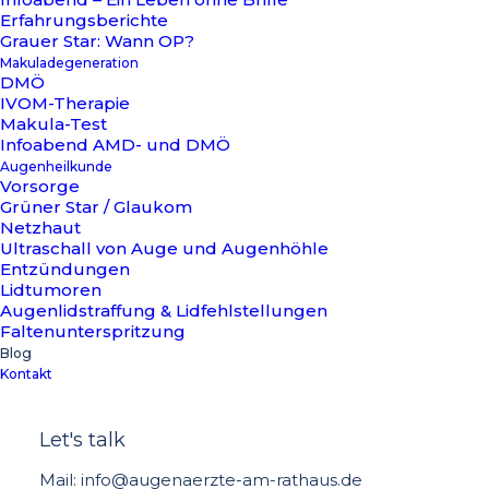
Erfahrungsberichte
Ehrfahrungsbericht Trifokale Linse
Grauer Star: Wann OP?
In diesem Blogbeitrag stellen wir eine Patientin vor, die
Makuladegeneration
DMÖ
viele Jahre unter mittlerer Kurzsichtigkeit litt und nach einer
IVOM-Therapie
Lösung suchte, um endlich auf eine…
Makula-Test
Infoabend AMD- und DMÖ
Augenheilkunde
Vorsorge
Grüner Star / Glaukom
Netzhaut
ALTERSSICHTIGKEIT
ERFAHRUNGSBERICHTE
Ultraschall von Auge und Augenhöhle
Entzündungen
Lidtumoren
Augenlidstraffung & Lidfehlstellungen
Faltenunterspritzung
Blog
Kontakt
Let's talk
7. Oktober 2025
Mail: info@augenaerzte-am-rathaus.de
Altersweitsichtigkeit Erfahrungsbericht