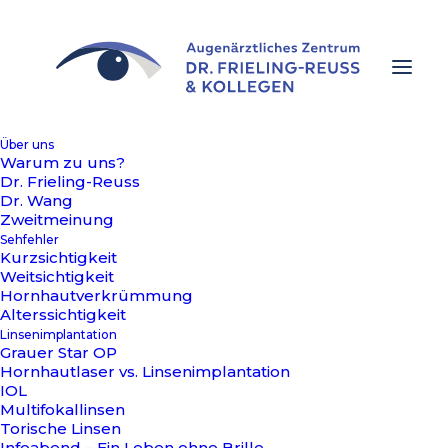
Über uns
Warum zu uns?
Dr. Frieling-Reuss
Dr. Wang
Zweitmeinung
KURZSICHTIGKEIT
ERFAHRUNGSBERICHTE
Sehfehler
Kurzsichtigkeit
Weitsichtigkeit
Hornhautverkrümmung
Alterssichtigkeit
Linsenimplantation
Grauer Star OP
Hornhautlaser vs. Linsenimplantation
IOL
Multifokallinsen
Torische Linsen
7. Oktober 2025
Infoabend – Ein Leben ohne Brille