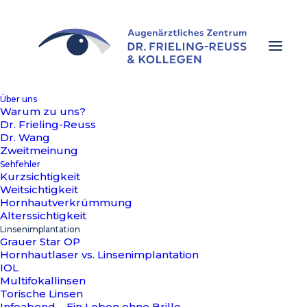
Über uns
Warum zu uns?
Dr. Frieling-Reuss
Dr. Wang
Zweitmeinung
Sehfehler
Kurzsichtigkeit
Weitsichtigkeit
Hornhautverkrümmung
Alterssichtigkeit
Linsenimplantation
Grauer Star OP
Hornhautlaser vs. Linsenimplantation
IOL
Multifokallinsen
Torische Linsen
Infoabend – Ein Leben ohne Brille