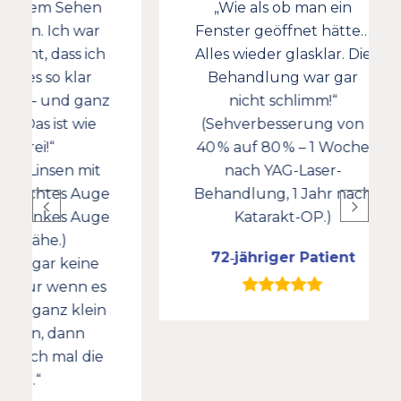
ehen
„Wie als ob man ein
 war
Fenster geöffnet hätte…
mu
s ich
Alles wieder glasklar. Die
lar
Behandlung war gar
e
 ganz
nicht schlimm!“
 wie
(Sehverbesserung von
ma
40 % auf 80 % – 1 Woche
 mit
nach YAG-Laser-
 Auge
Behandlung, 1 Jahr nach
s Auge
Katarakt-OP.)
72‑jähriger Patient
eine
nn es
klein
nn
 die