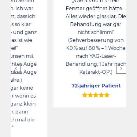
ehen
„Wie als ob man ein
 war
Fenster geöffnet hätte…
mu
s ich
Alles wieder glasklar. Die
lar
Behandlung war gar
e
 ganz
nicht schlimm!“
 wie
(Sehverbesserung von
ma
40 % auf 80 % – 1 Woche
 mit
nach YAG-Laser-
 Auge
Behandlung, 1 Jahr nach
s Auge
Katarakt-OP.)
72‑jähriger Patient
eine
nn es
klein
nn
 die